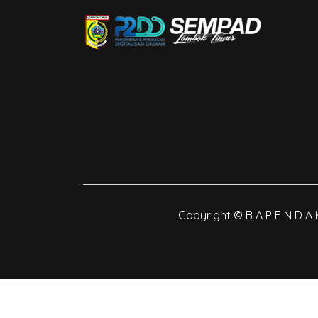
Copyright © B A P E N D A 