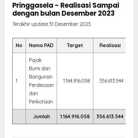
Pringgasela - Realisasi Sampai
dengan bulan Desember 2023
Terakhir update 31 Desember 2023
No
Nama PAD
Target
Realisasi
Pajak
Bumi dan
Bangunan
1
1.164.916.058
356.613.544
30
Perdesaan
dan
Perkotaan
Jumlah
1.164.916.058
356.613.544
30