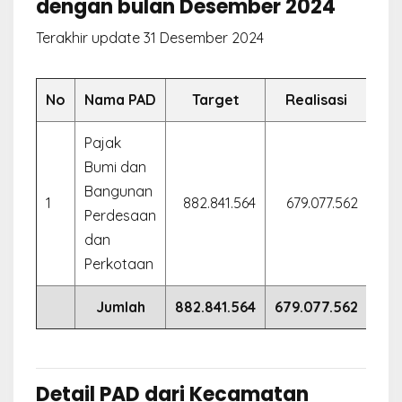
dengan bulan Desember 2024
Terakhir update 31 Desember 2024
No
Nama PAD
Target
Realisasi
Pajak
Bumi dan
Bangunan
1
882.841.564
679.077.562
76
Perdesaan
dan
Perkotaan
Jumlah
882.841.564
679.077.562
76.
Detail PAD dari Kecamatan