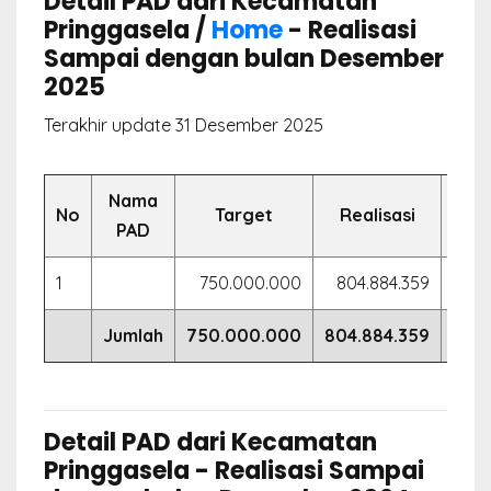
Detail PAD dari Kecamatan
Pringgasela /
Home
- Realisasi
Sampai dengan bulan Desember
2025
Terakhir update 31 Desember 2025
Nama
No
Target
Realisasi
PAD
1
750.000.000
804.884.359
107
Jumlah
750.000.000
804.884.359
107.
Detail PAD dari Kecamatan
Pringgasela - Realisasi Sampai