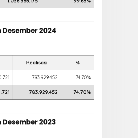
1.036.366.175
99.65%
an Desember 2024
Realisasi
%
0.721
783.929.452
74.70%
.721
783.929.452
74.70%
an Desember 2023