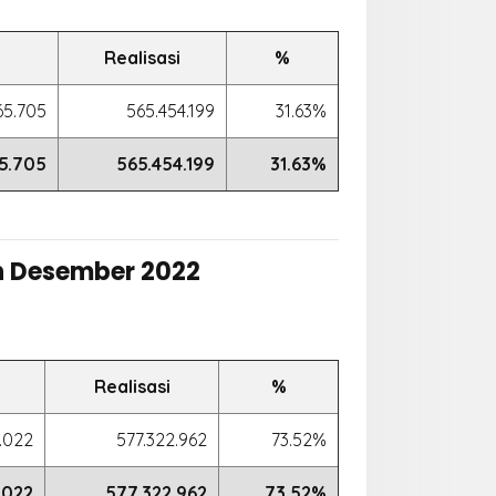
Realisasi
%
65.705
565.454.199
31.63%
65.705
565.454.199
31.63%
an Desember 2022
Realisasi
%
.022
577.322.962
73.52%
.022
577.322.962
73.52%