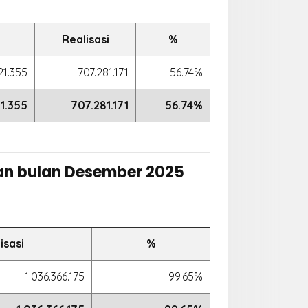
Realisasi
%
21.355
707.281.171
56.74%
21.355
707.281.171
56.74%
an bulan Desember 2025
isasi
%
1.036.366.175
99.65%