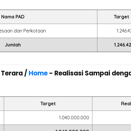
Nama PAD
Target
esaan dan Perkotaan
1.246.4
Jumlah
1.246.4
 Terara /
Home
- Realisasi Sampai deng
Target
Real
1.040.000.000