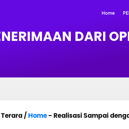
Home
PE
PENERIMAAN DARI OP
 Terara /
Home
- Realisasi Sampai denga