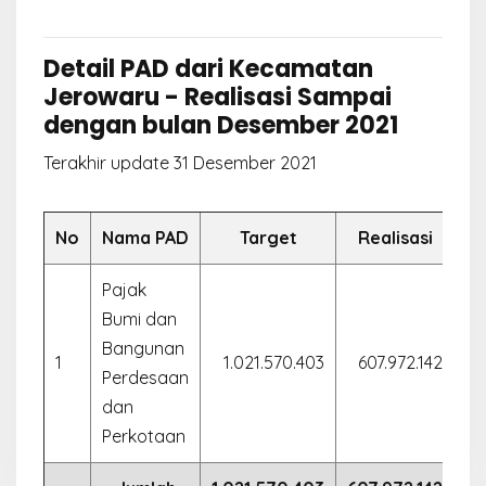
Detail PAD dari Kecamatan
Jerowaru - Realisasi Sampai
dengan bulan Desember 2021
Terakhir update 31 Desember 2021
No
Nama PAD
Target
Realisasi
Pajak
Bumi dan
Bangunan
1
1.021.570.403
607.972.142
5
Perdesaan
dan
Perkotaan