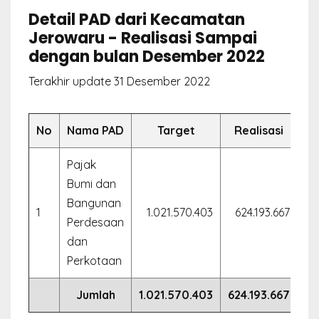
Detail PAD dari Kecamatan
Jerowaru - Realisasi Sampai
dengan bulan Desember 2022
Terakhir update 31 Desember 2022
No
Nama PAD
Target
Realisasi
Pajak
Bumi dan
Bangunan
1
1.021.570.403
624.193.667
61
Perdesaan
dan
Perkotaan
Jumlah
1.021.570.403
624.193.667
61