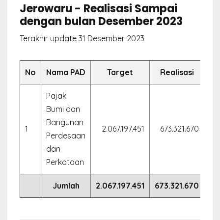
Jerowaru - Realisasi Sampai
dengan bulan Desember 2023
Terakhir update 31 Desember 2023
No
Nama PAD
Target
Realisasi
Pajak
Bumi dan
Bangunan
1
2.067.197.451
673.321.670
3
Perdesaan
dan
Perkotaan
Jumlah
2.067.197.451
673.321.670
32