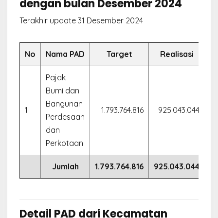
dengan bulan Desember 2024
Terakhir update 31 Desember 2024
No
Nama PAD
Target
Realisasi
Pajak
Bumi dan
Bangunan
1
1.793.764.816
925.043.044
5
Perdesaan
dan
Perkotaan
Jumlah
1.793.764.816
925.043.044
5
Detail PAD dari Kecamatan