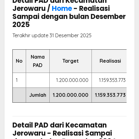
Detail PAD dari Kecamatan
Jerowaru /
Home
- Realisasi
Sampai dengan bulan Desember
2025
Terakhir update 31 Desember 2025
Nama
No
Target
Realisasi
PAD
1
1.200.000.000
1.159.353.773
96
Jumlah
1.200.000.000
1.159.353.773
96
Detail PAD dari Kecamatan
Jerowaru - Realisasi Sampai