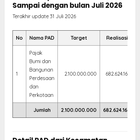
Sampai dengan bulan Juli 2026
Terakhir update 31 Juli 2026
No
Nama PAD
Target
Realisasi
Pajak
Bumi dan
Bangunan
1
2.100.000.000
682.624.160
Perdesaan
dan
Perkotaan
Jumlah
2.100.000.000
682.624.160
3